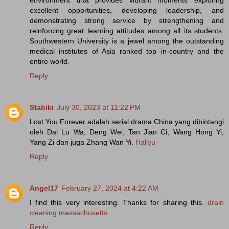
excellent opportunities, developing leadership, and
demonstrating strong service by strengthening and
reinforcing great learning attitudes among all its students.
Southwestern University is a jewel among the outstanding
medical institutes of Asia ranked top in-country and the
entire world.
Reply
Stabiki
July 30, 2023 at 11:22 PM
Lost You Forever adalah serial drama China yang dibintangi
oleh Dai Lu Wa, Deng Wei, Tan Jian Ci, Wang Hong Yi,
Yang Zi dan juga Zhang Wan Yi.
Hallyu
Reply
Angel17
February 27, 2024 at 4:22 AM
I find this very interesting. Thanks for sharing this.
drain
cleaning massachusetts
Reply