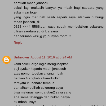
bantuan mbah jonoseu
sekali lagi makasih banyak ya mbah bagi saudara yang
suka main togel
yang ingin merubah nasib seperti saya silahkan hubungi
mbah jonoseu,,di
0823 4444 5588,dan saya sudah membuktikan sekarang
giliran saudara yg di luarsana
dan terimah kasi jg yg punyah room.!!!
Reply
Unknown
August 11, 2016 at 8:24 AM
kami sekeluarga ingin mengucapkan
puji syukur kepada mbah jonoseuh
atas nomor togel.nya yang mbah
berikan 4 angkah alhamdulillah
ternyata itu benar2 tembus
dan alhamdulillah sekarang saya
bisa melunasi semua utan2 saya yang
ada sama tetangga dan bukan hanya
itu mbah. insya