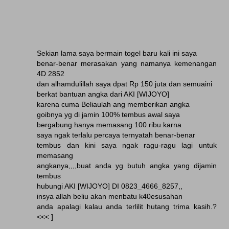
Sekian lama saya bermain togel baru kali ini saya
benar-benar merasakan yang namanya kemenangan
4D 2852
dan alhamdulillah saya dpat Rp 150 juta dan semuaini
berkat bantuan angka dari AKI [WIJOYO]
karena cuma Beliaulah ang memberikan angka
goibnya yg di jamin 100% tembus awal saya
bergabung hanya memasang 100 ribu karna
saya ngak terlalu percaya ternyatah benar-benar
tembus dan kini saya ngak ragu-ragu lagi untuk
memasang
angkanya,,,,buat anda yg butuh angka yang dijamin
tembus
hubungi AKI [WIJOYO] DI 0823_4666_8257,,
insya allah beliu akan menbatu k40esusahan
anda apalagi kalau anda terlilit hutang trima kasih.?
<<< ]