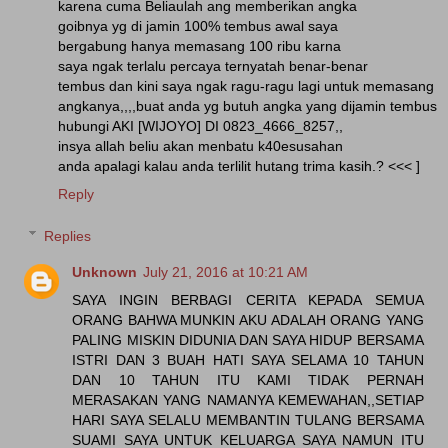
karena cuma Beliaulah ang memberikan angka
goibnya yg di jamin 100% tembus awal saya
bergabung hanya memasang 100 ribu karna
saya ngak terlalu percaya ternyatah benar-benar
tembus dan kini saya ngak ragu-ragu lagi untuk memasang
angkanya,,,,buat anda yg butuh angka yang dijamin tembus
hubungi AKI [WIJOYO] DI 0823_4666_8257,,
insya allah beliu akan menbatu k40esusahan
anda apalagi kalau anda terlilit hutang trima kasih.? <<< ]
Reply
Replies
Unknown
July 21, 2016 at 10:21 AM
SAYA INGIN BERBAGI CERITA KEPADA SEMUA
ORANG BAHWA MUNKIN AKU ADALAH ORANG YANG
PALING MISKIN DIDUNIA DAN SAYA HIDUP BERSAMA
ISTRI DAN 3 BUAH HATI SAYA SELAMA 10 TAHUN
DAN 10 TAHUN ITU KAMI TIDAK PERNAH
MERASAKAN YANG NAMANYA KEMEWAHAN,,SETIAP
HARI SAYA SELALU MEMBANTIN TULANG BERSAMA
SUAMI SAYA UNTUK KELUARGA SAYA NAMUN ITU